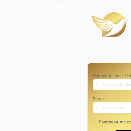
Adresa de email / Ut
Parola
Pastreaza-ma co