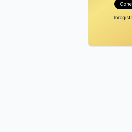
Cone
Inregist