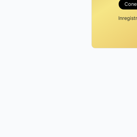
Cone
Inregist