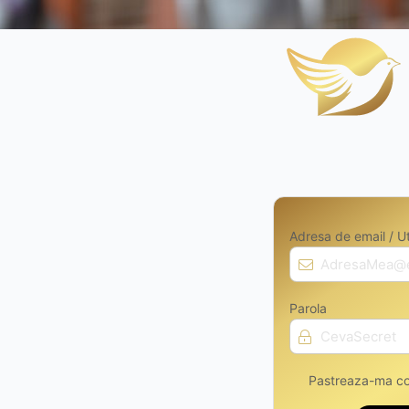
Adresa de email / Ut
Parola
Pastreaza-ma co